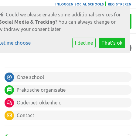
|
INLOGGEN SOCIAL SCHOOLS
REGISTREREN
Hi! Could we please enable some additional services for
Toggl
Social Media & Tracking
? You can always change or
withdraw your consent later.
Let me choose
I decline
That's ok
CONTACTGEGEVENS
Onze school
Praktische organisatie
Ouderbetrokkenheid
Contact