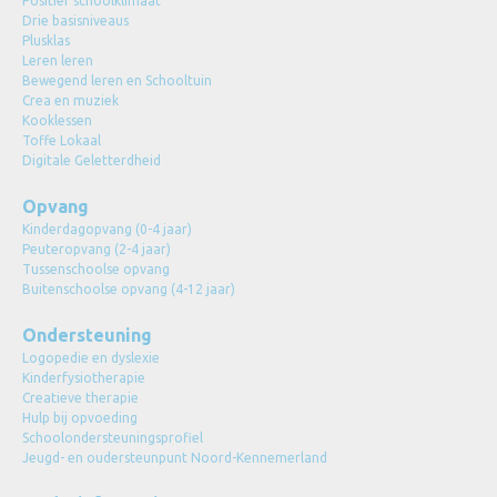
Positief schoolklimaat
Drie basisniveaus
Plusklas
Leren leren
Bewegend leren en Schooltuin
Crea en muziek
Kooklessen
Toffe Lokaal
Digitale Geletterdheid
Opvang
Kinderdagopvang (0-4 jaar)
Peuteropvang (2-4 jaar)
Tussenschoolse opvang
Buitenschoolse opvang (4-12 jaar)
Ondersteuning
Logopedie en dyslexie
Kinderfysiotherapie
Creatieve therapie
Hulp bij opvoeding
Schoolondersteuningsprofiel
Jeugd- en oudersteunpunt Noord-Kennemerland